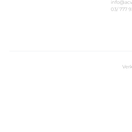
info@acv
03/ 777 9
Ver