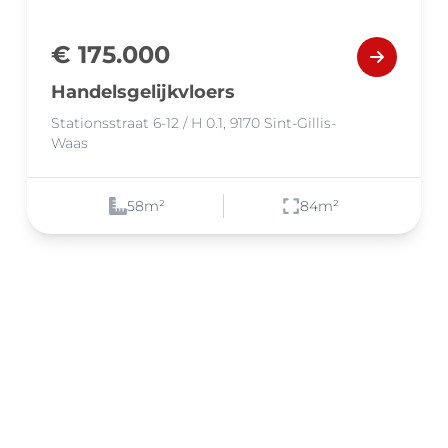
€ 175.000
Handelsgelijkvloers
Stationsstraat 6-12 / H 0.1, 9170 Sint-Gillis-
Waas
58
m²
84
m²