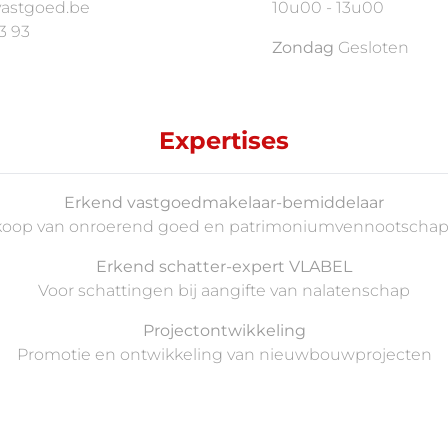
astgoed.be
10u00 - 13u00
3 93
Zondag
Gesloten
Expertises
Erkend vastgoedmakelaar-bemiddelaar
koop van onroerend goed en patrimoniumvennootscha
Erkend schatter-expert VLABEL
Voor schattingen bij aangifte van nalatenschap
Projectontwikkeling
Promotie en ontwikkeling van nieuwbouwprojecten
Aankoopbegeleiding
Laat u deskundig bijstaan in uw aankooptraject