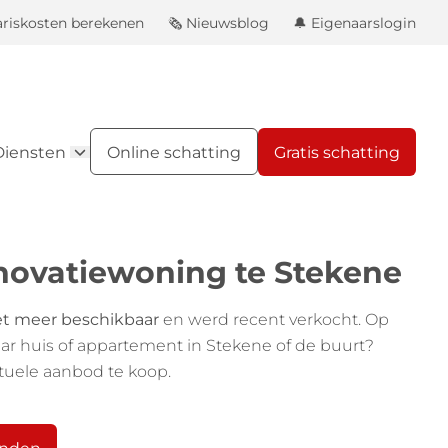
ariskosten berekenen
🗞️ Nieuwsblog
🔔 Eigenaarslogin
Diensten
Online schatting
Gratis schatting
enovatiewoning te Stekene
et meer beschikbaar
en werd recent verkocht. Op
aar huis of appartement in Stekene of de buurt?
tuele aanbod te koop.
anden