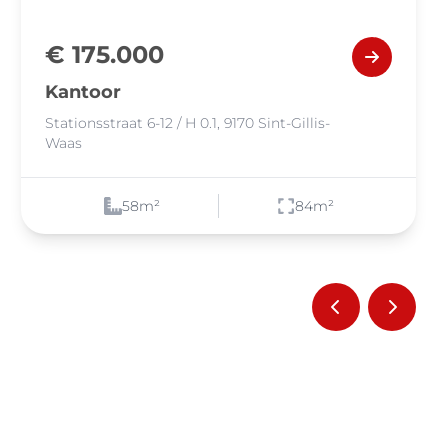
€ 175.000
Kantoor
Stationsstraat 6-12 / H 0.1, 9170 Sint-Gillis-
Waas
58
m²
84
m²