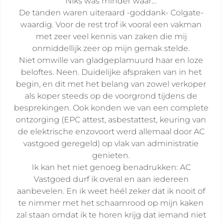
Niks was minder waar…
De tanden waren uiteraard -goddank- Colgate-
waardig. Voor de rest trof ik vooral een vakman
met zeer veel kennis van zaken die mij
onmiddellijk zeer op mijn gemak stelde.
Niet omwille van gladgeplamuurd haar en loze
beloftes. Neen. Duidelijke afspraken van in het
begin, en dit met het belang van zowel verkoper
als koper steeds op de voorgrond tijdens de
besprekingen. Ook konden we van een complete
ontzorging (EPC attest, asbestattest, keuring van
de elektrische enzovoort werd allemaal door AC
vastgoed geregeld) op vlak van administratie
genieten.
Ik kan het niet genoeg benadrukken: AC
Vastgoed durf ik overal en aan iedereen
aanbevelen. En ik weet héél zeker dat ik nooit of
te nimmer met het schaamrood op mijn kaken
zal staan omdat ik te horen krijg dat iemand niet