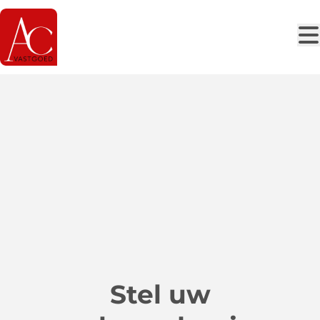
Ga naar hoofdinhoud
Stel uw