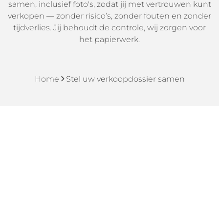
samen, inclusief foto's, zodat jij met vertrouwen kunt
verkopen — zonder risico’s, zonder fouten en zonder
tijdverlies. Jij behoudt de controle, wij zorgen voor
het papierwerk.
Home
Stel uw verkoopdossier samen
Welke dossierstukken wil je
aanvragen?
Prijzen inclusief BTW
Energie Prestatie Certificaaat (250€)
Elektriciteitskeuring (195€)