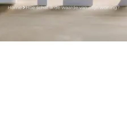
Home
Hoe schat ik de waarde van mijn woning?
Start hier jouw online schatting
Stap 1: Adresgegevens
Straatnaam
*
Huisnummer
*