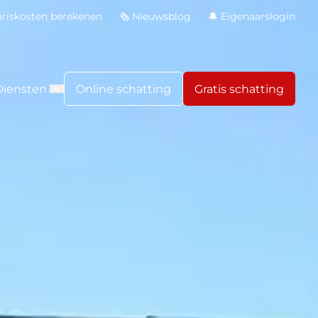
ariskosten berekenen
🗞️ Nieuwsblog
🔔 Eigenaarslogin
Diensten
Online schatting
Gratis schatting