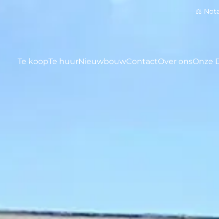
⚖️ Not
Te koop
Te huur
Nieuwbouw
Contact
Over ons
Onze 