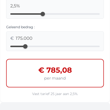
2,5
%
Geleend bedrag
:
€
€ 785,08
per maand
Vast tarief
25
jaar
aan
2,5
%.