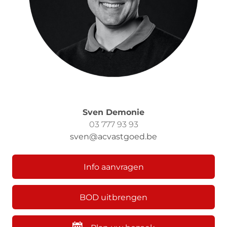
Sven Demonie
03 777 93 93
sven@acvastgoed.be
Info aanvragen
BOD uitbrengen