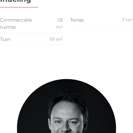
Commerciële
58
Terras
7
m²
ruimte
m²
Tuin
19
m²