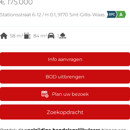
€ 175.000
Stationsstraat 6-12 / H 0.1, 9170 Sint-Gillis-Waas
58
m²
84
m²
1
Info aanvragen
BOD uitbrengen
Plan uw bezoek
Zoekopdracht
veelzijdige handelsgelijkvloers
Ontdek dit
binnen een