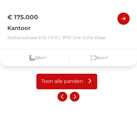
€ 175.000
Kantoor
Stationsstraat 6-12 / H 0.1, 9170 Sint-Gillis-Waas
58
m²
84
m²
Toon alle panden