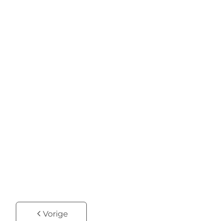
Totaal te renoveren starterswoning
Kasteelstraat 151, 9100 Sint-Niklaas
€ 139.000
2
1
119
m²
60
m²
Vorige