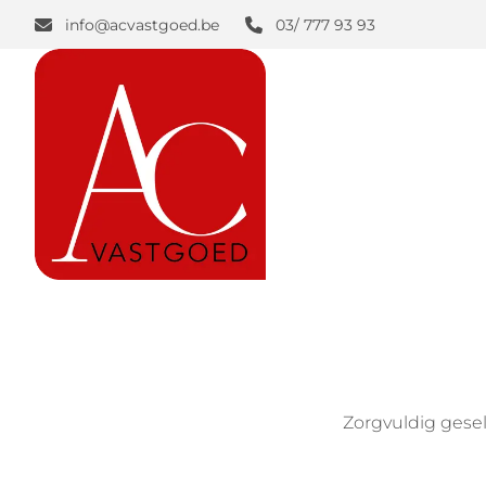
Ga naar hoofdinhoud
info@acvastgoed.be
03/ 777 93 93
Zorgvuldig gese