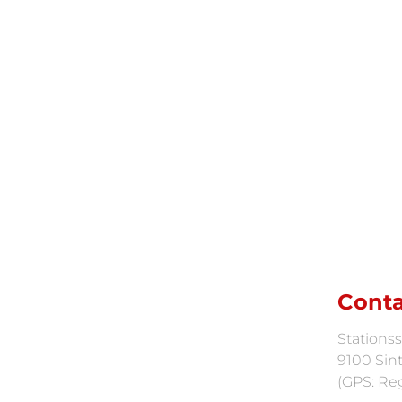
Geen nattevingerwerk of commerciële opsmuk, 
deskundig
advies
.
Conta
Stationss
9100 Sint
(GPS: Reg