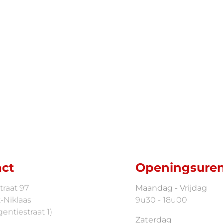
Door dit formulier te 
maar een
eerlijk en
statement
ct
Openingsure
traat 97
Maandag - Vrijdag
-Niklaas
9u30 - 18u00
entiestraat 1)
Zaterdag