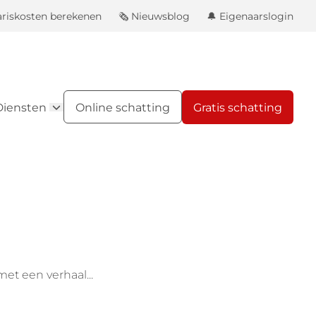
ariskosten berekenen
🗞️ Nieuwsblog
🔔 Eigenaarslogin
Diensten
Online schatting
Gratis schatting
et een verhaal...