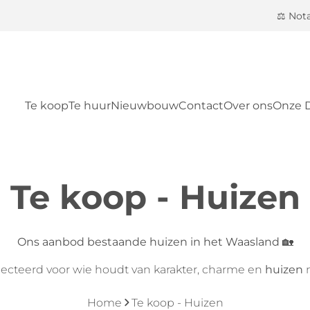
⚖️ Not
Te koop
Te huur
Nieuwbouw
Contact
Over ons
Onze 
Te koop - Huizen
Ons aanbod bestaande huizen in het Waasland
🏡
lecteerd voor wie houdt van karakter, charme en
huizen
m
Home
Te koop - Huizen