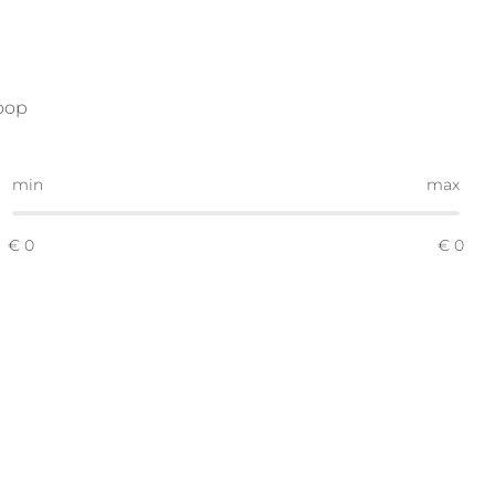
oop
min
max