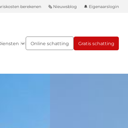
ariskosten berekenen
🗞️ Nieuwsblog
🔔 Eigenaarslogin
Diensten
Online schatting
Gratis schatting