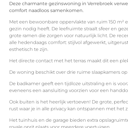
Deze charmante gezinswoning in Verrebroek verwelk
comfort naadloos samenkomen.
Met een bewoonbare oppervlakte van ruim 150 m² en
gezin nodig heeft. De leefruimte straalt sfeer en geze
grote ramen die zorgen voor natuurlijk licht. De rece
alle hedendaags comfort: stijlvol afgewerkt, uitger
esthetisch te zijn. 
Het directe contact met het terras maakt dit een ple
De woning beschikt over drie ruime slaapkamers op he
De badkamer geeft een tijdloze uitstraling en is voor
eveneens een aansluiting voorzien voor een handdoe
Ook buiten is het heerlijk vertoeven! De grote, perf
rust waar je in alle privacy kan ontspannen met het 
Het tuinhuis en de garage bieden extra opslagruimte
royale oprit plaats voor meerdere voertuigen.