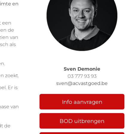
imte en 
 een 
 en de 
ien van 
ch als 
n. 
Sven Demonie
n zoekt. 
03 777 93 93
sven@acvastgoed.be
. Er is 
Info aanvragen
ase van 
BOD uitbrengen
t de 