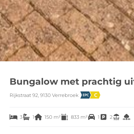
Bungalow met prachtig uit
Rijkstraat 92, 9130 Verrebroek
3
1
150
m²
833
m²
1
2