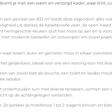
omt je met een warm en verzorgd kader, waar licht, ru
 een perceel van 833 m² biedt deze eigendom alles wat
lligheid uit, dankzij de karaktervolle vloer, de open haard
nt heringerichte keuken sluit hier mooi op aan en is voorz
ust met moderne toestellen en ontworpen om zowel praktis
k waar koken, leven en genieten mooi in elkaar overvloeie
t gelijkvloers, ideaal voor wie een woning voor het leve
zien van zowel bad als douche, een toilet en lavabo meubel
k radiator.
ect onderhouden tuin met diverse terrassen, vormen een o
zicht op de achtergelegen weilanden. 
. Zo parkeer je moeiteloos 1 tot 2 wagens binnen en bied