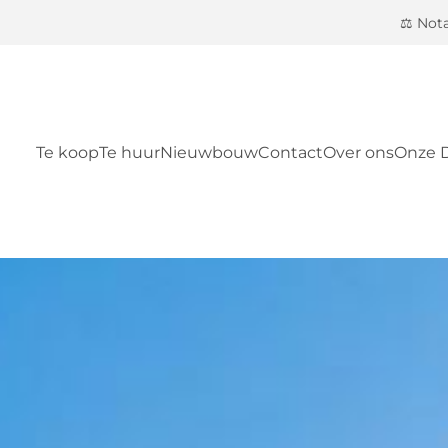
⚖️ Not
Te koop
Te huur
Nieuwbouw
Contact
Over ons
Onze 