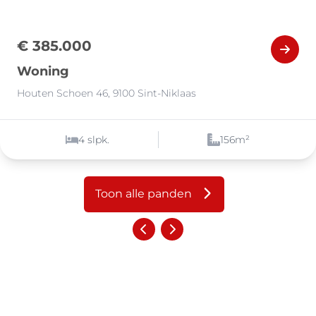
€ 385.000
Woning
Houten Schoen 46, 9100 Sint-Niklaas
4
slpk.
156
m²
Toon alle panden